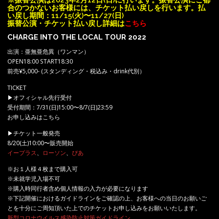
合のつかないお客様には、チケット払い戻しを行います。払
い戻し期間：11/15(火)〜11/27(日)
振替公演・チケット払い戻し詳細は
こちら
CHARGE INTO THE LOCAL TOUR 2022
出演：亜無亜危異（ワンマン）
OPEN18:00 START18:30
前売¥5,000- (スタンディング・税込み・drink代別）
TICKET
▶︎オフィシャル先行受付
受付期間：7/31(日)15:00〜8/7(日)23:59
お申し込みはこちら
▶︎チケット一般発売
8/20(土)10:00〜販売開始
イープラス
、
ローソン
、
ぴあ
※お１人様４枚まで購入可
※未就学児入場不可
※購入時同行者含め個人情報の入力が必要になります
※下記開催におけるガイドラインをご確認の上、お客様への当日のお願いご
とを十分にご周知頂いた上でのチケットお申し込みをお願いいたします。
新型コロナウイルス感染防止対策ガイドライン