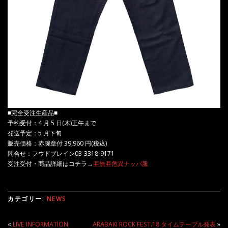
■完全受注生産品■
予約受付：4 月 5 日(木)正午まで
発送予定：5 月下旬
販売価格：赤腕章付 39,960 円(税込)
問合せ：フウドブレイン03-3318-9171
受注受付・商品詳細はコチラ→
亜無亜危異ナッパ服
カテゴリー:
NEWS
«
LIVE INFORMATION
ARABAKI ROCK FEST.18 タイムテーブル発表
»