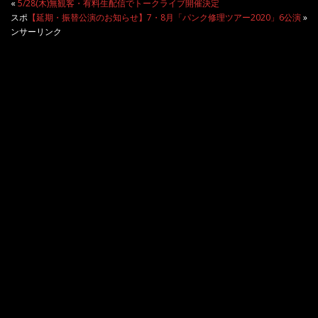
«
5/28(木)無観客・有料生配信でトークライブ開催決定
スポ
【延期・振替公演のお知らせ】7・8月「パンク修理ツアー2020」6公演
»
ンサーリンク