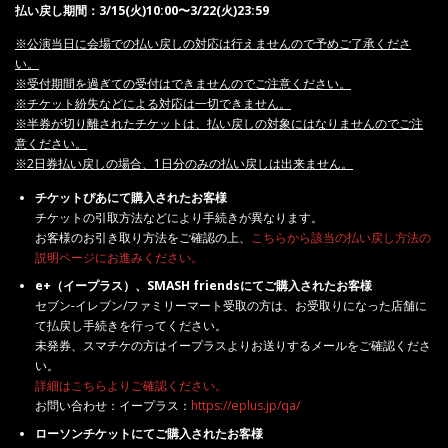
払い戻し期間：3
/15(火
)10:00〜3/22(火
)23:59
※公演当日に会場での払い戻しの対応は行えませんので予めご了承くださ
い。
※受付期間を過ぎての受付はできませんのでご注意ください。
※チケット紛失などによる対応は一切できません。
※半券が切り離されたチケットは、払い戻しの対象にはなりませんのでご注
意ください。
※2日券払い戻しの場合、1日分のみの払い戻しは出来ません。
チケットぴあにて購入されたお客様
チケットの引取方法などにより手続きが異なります。
お客様のお引き取り方法をご確認の上、
こちらから該当の払い戻し方法の
説明ページにお進みください。
e+
（
イープラス）、
SMASH friends
にてご購入されたお客様
セブン-イレブン/ファミリーマート受取の方は、お受取りになった店舗に
て払戻し手続きを行ってください。
未発券、スマチケの方はイープラスよりお送りするメールをご確認くださ
い。
詳細はこちらよりご確認ください。
お問い合わせ：イープラス：
https://eplus.jp/qa/
ローソンチケットにてご購入
された
お客様