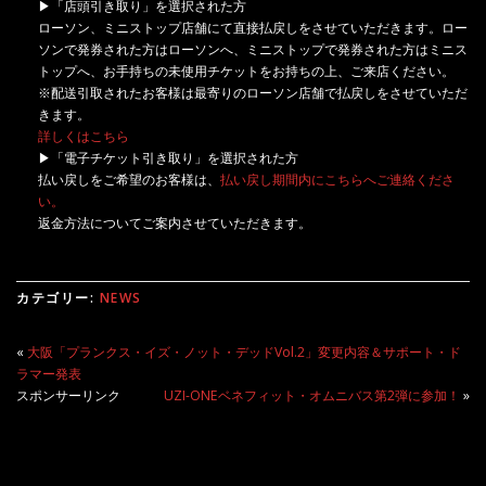
▶︎「店頭引き取り」を選択された方
ローソン、ミニストップ店舗にて直接払戻しをさせていただきます。ロー
ソンで発券された方はローソンへ、ミニストップで発券された方はミニス
トップへ、お手持ちの未使用チケットをお持ちの上、ご来店ください。
※配送引取されたお客様は最寄りのローソン店舗で払戻しをさせていただ
きます。
詳しくはこちら
▶︎「電子チケット引き取り」を選択された方
払い戻しをご希望のお客様は、
払い戻し期間内にこちらへご連絡くださ
い。
返金方法についてご案内させていただきます。
カテゴリー:
NEWS
«
大阪「プランクス・イズ・ノット・デッドVol.2」変更内容＆サポート・ド
ラマー発表
スポンサーリンク
UZI-ONEベネフィット・オムニバス第2弾に参加！
»