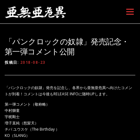
コンテンツへスキップ
メニュー
「パンクロックの奴隷」発売記念・
第一弾コメント公開
投稿日:
2018-08-23
「パンクロックの奴隷」発売を記念し、各界から亜無亜危異へ向けたコメン
トが到着！コメントは今後もRELEASE INFOに随時UPします。
第一弾コメント（敬称略）
中村獅童
宇梶剛士
増子直純（怒髪天）
チバ
ユウスケ（
The Birthday
）
KO
（
SLANG
）